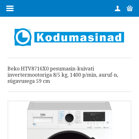
MENÜÜ
HOME
TOOTEGRUPID
FIRMAST
Beko HTV8716X0 pesumasin-kuivati
KAUPLUSED
invertermootoriga 8/5 kg, 1400 p/min, auruf-n,
sügavusega 59 cm
KONTAKT
TEENUSED
OSTUINFO
E-POOD: 6 728 224 | +372