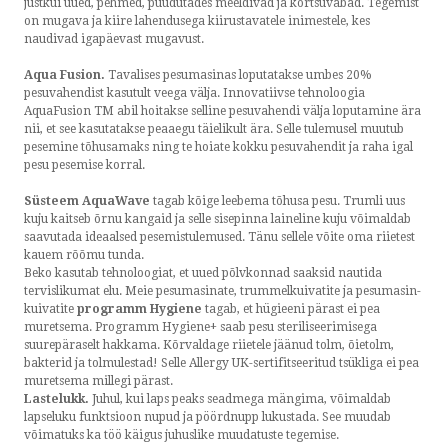
justkui uued, pehmed, puudutades meeldivad ja kortsuvabad. Tegemist
on mugava ja kiire lahendusega kiirustavatele inimestele, kes
naudivad igapäevast mugavust.
Aqua Fusion.
Tavalises pesumasinas loputatakse umbes 20%
pesuvahendist kasutult veega välja. Innovatiivse tehnoloogia
AquaFusion TM abil hoitakse selline pesuvahendi välja loputamine ära
nii, et see kasutatakse peaaegu täielikult ära. Selle tulemusel muutub
pesemine tõhusamaks ning te hoiate kokku pesuvahendit ja raha igal
pesu pesemise korral.
Süsteem AquaWave
tagab kõige leebema tõhusa pesu. Trumli uus
kuju kaitseb õrnu kangaid ja selle sisepinna laineline kuju võimaldab
saavutada ideaalsed pesemistulemused. Tänu sellele võite oma riietest
kauem rõõmu tunda.
Beko kasutab tehnoloogiat, et uued põlvkonnad saaksid nautida
tervislikumat elu. Meie pesumasinate, trummelkuivatite ja pesumasin-
kuivatite
programm Hygiene
tagab, et hügieeni pärast ei pea
muretsema. Programm Hygiene+ saab pesu steriliseerimisega
suurepäraselt hakkama. Kõrvaldage riietele jäänud tolm, õietolm,
bakterid ja tolmulestad! Selle Allergy UK-sertifitseeritud tsükliga ei pea
muretsema millegi pärast.
Lastelukk.
Juhul, kui laps peaks seadmega mängima, võimaldab
lapseluku funktsioon nupud ja pöördnupp lukustada. See muudab
võimatuks ka töö käigus juhuslike muudatuste tegemise.