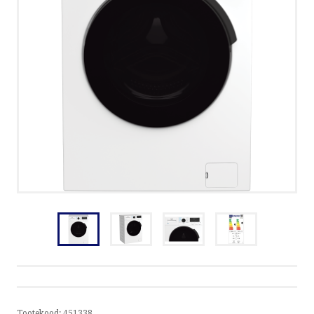
5373 5949 | E-R 8.30 - 17.00
| INFO@KODUMASINAD.EE
VÕTA ÜHENDUST
HELISTA
KIRJUTA
SMS
by ShopRoller
Tootekood:
451338