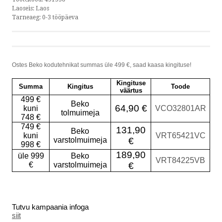
Laoseis:
Laos
Tarneaeg:
0-3 tööpäeva
Ostes Beko kodutehnikat summas üle 499 €, saad kaasa kingituse!
Kingituse
Summa
Kingitus
Toode
väärtus
499 €
Beko
64,90 €
kuni
VCO32801AR
tolmuimeja
748 €
749 €
131,90
Beko
kuni
VRT65421VC
varstolmuimeja
€
998 €
189,90
üle 999
Beko
VRT84225VB
€
varstolmuimeja
€
Tutvu kampaania infoga
siit