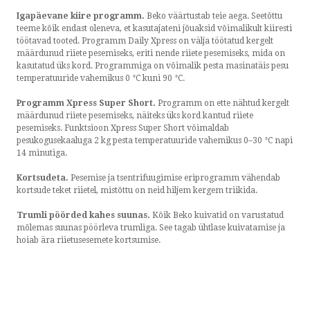
Igapäevane kiire programm.
Beko väärtustab teie aega. Seetõttu
teeme kõik endast oleneva, et kasutajateni jõuaksid võimalikult kiiresti
töötavad tooted. Programm Daily Xpress on välja töötatud kergelt
määrdunud riiete pesemiseks, eriti nende riiete pesemiseks, mida on
kasutatud üks kord. Programmiga on võimalik pesta masinatäis pesu
temperatuuride vahemikus 0 °C kuni 90 °C.
Programm Xpress Super Short.
Programm on ette nähtud kergelt
määrdunud riiete pesemiseks, näiteks üks kord kantud riiete
pesemiseks. Funktsioon Xpress Super Short võimaldab
pesukogusekaaluga 2 kg pesta temperatuuride vahemikus 0–30 °C napi
14 minutiga.
Kortsudeta.
Pesemise ja tsentrifuugimise eriprogramm vähendab
kortsude teket riietel, mistõttu on neid hiljem kergem triikida.
Trumli pöörded kahes suunas.
Kõik Beko kuivatid on varustatud
mõlemas suunas pöörleva trumliga. See tagab ühtlase kuivatamise ja
hoiab ära riietusesemete kortsumise.