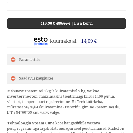
.
419,90 €
489,90 €
| Lisa korvi
kuumaks al.
14,09 €
Parameetrid
Saadavus kauplustes
Mahutavus pesemisel 8 kg ja kuivatamisel 5 kg,
vaikne
invertermootor
, maksimaalne tsentrifuugi kiirus 1400 p/min,
viitstart, temperatuuri reguleerimine, Hi-Tech küttekeha,
müratase 56/76/64 (kuivatamine - tsentrifuugimine - pesemine) dB,
k*l*s 84*60*59 cm, värv: valge.
Tehnoloogia Steam Cure
koos kangatüübile vastava
pesuprogrammiga tagab alati suurepärased pesutulemused. Riided on