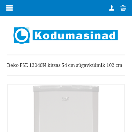
MENÜÜ
HOME
TOOTEGRUPID
FIRMAST
Beko FSE 13040N kitsas 54 cm sügavkülmik 102 cm
KAUPLUSED
KONTAKT
TEENUSED
OSTUINFO
E-POOD: 6 728 224 | +372