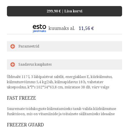
299,90 €
| Lisa korvi
kuumaks al.
11,56 €
Parameetrid
Saadavus kauplustes
Üldmaht 117 l, 3 läbipaistvat sahtlit, energiaklass E, kiirkülmutus,
külmutusvõimsus 5,4 kg/24h, külmapidavus 18 h, vahetatav
uksepoolsus, k*l*s 102*54*63,8 cm, müratase 38 dB, värv valge
FAST FREEZE
Suuremate toidukoguste külmutamiseks tasub valida kiirkülmutuse
funktsioon, mis on vitamiinide ja toitainete säilitamiseks ideaalne
FREEZER GUARD