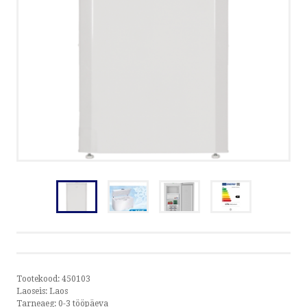
5373 5949 | E-R 8.30 - 17.00
| INFO@KODUMASINAD.EE
VÕTA ÜHENDUST
HELISTA
KIRJUTA
SMS
by ShopRoller
Tootekood:
450103
Laoseis:
Laos
Tarneaeg:
0-3 tööpäeva