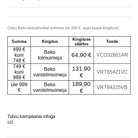
Ostes Beko kodutehnikat summas üle 499 €, saad kaasa kingituse!
Kingituse
Summa
Kingitus
Toode
väärtus
499 €
Beko
64,90 €
kuni
VCO32801AR
tolmuimeja
748 €
749 €
131,90
Beko
kuni
VRT65421VC
varstolmuimeja
€
998 €
189,90
üle 999
Beko
VRT84225VB
€
varstolmuimeja
€
Tutvu kampaania infoga
siit
.