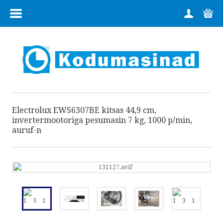
MENÜÜ
HOME
TOOTEGRUPID
FIRMAST
Electrolux EWS6307BE kitsas 44,9 cm,
KAUPLUSED
invertermootoriga pesumasin 7 kg, 1000 p/min,
auruf-n
KONTAKT
TEENUSED
OSTUINFO
E-POOD: 6 728 224 | +372