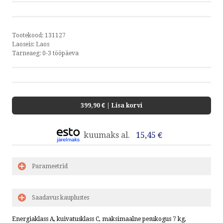
5373 5949 | E-R 8.30 - 17.00
| INFO@KODUMASINAD.EE
Tootekood:
131127
Laoseis:
Laos
VÕTA ÜHENDUST
Tarneaeg:
0-3 tööpäeva
HELISTA
KIRJUTA
399,90 €
| Lisa korvi
SMS
kuumaks al.
15,45 €
Parameetrid
by ShopRoller
Saadavus kauplustes
Energiaklass A, kuivatusklass C, maksimaalne pesukogus 7 kg,