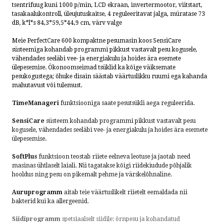
tsentrifuug kuni 1000 p/min, LCD ekraan, invertermootor, viitstart,
tasakaalukontroll, üleujutuskaitse, 4 reguleeritavat jalga
, müratase 73
dB, k*l*s 84,3*59,5*44,9 cm, värv valge
Meie PerfectCare 600 kompaktne pesumasin koos SensiCare
süsteemiga kohandab programmi pikkust vastavalt pesu kogusele,
vähendades seeläbi vee- ja energiakulu ja hoides ära esemete
ülepesemise. Ökonoomseimad tsüklid ka kõige väiksemate
pesukogustega; õhuke disain säästab väärtuslikku ruumi ega kahanda
mahutavust või tulemust.
TimeManageri
funktsiooniga saate pesutsükli aega reguleerida.
SensiCare
süsteem kohandab programmi pikkust vastavalt pesu
kogusele, vähendades seeläbi vee- ja energiakulu ja hoides ära esemete
ülepesemise.
SoftPlus
funktsioon teostab riiete eelneva leotuse ja jaotab need
masinas ühtlaselt laiali. Nii tagatakse kõigi riidekiudude põhjalik
hooldus ning pesu on pikemalt pehme ja värskelõhnaline.
Auruprogramm
aitab teie väärtuslikelt riietelt eemaldada nii
bakterid kui ka allergeenid.
Siidiprogramm
spetsiaalselt siidile: õrnpesu ja kohandatud